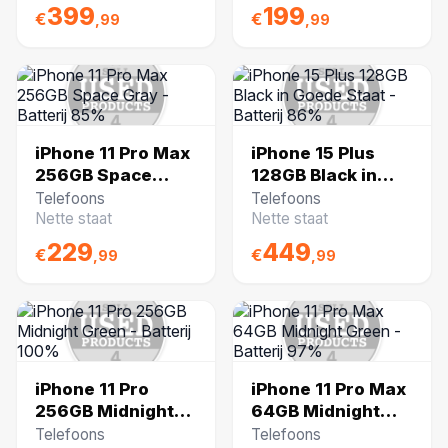
399
199
€
€
,99
,99
iPhone 11 Pro Max
iPhone 15 Plus
256GB Space
128GB Black in
Gray - Batterij
Goede Staat -
Telefoons
Telefoons
85%
Batterij 86%
Nette staat
Nette staat
229
449
€
€
,99
,99
iPhone 11 Pro
iPhone 11 Pro Max
256GB Midnight
64GB Midnight
Green - Batterij
Green - Batterij
Telefoons
Telefoons