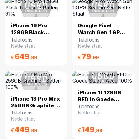
iPhone 16 Pro
Google Pixel
128GB Black
Watch Gen 1 GPS
Titanium - Batterij
Silver in Zeer
Telefoons
Telefoons
91%
Nette Staat
Nette staat
Nette staat
649
79
€
€
,99
,99
iPhone 11 128GB
iPhone 13 Pro Max
RED in Goede
256GB Graphite -
Staat - Accu 100%
Telefoons
Batterij 100%
Telefoons
Nette staat
Nette staat
449
149
€
€
,99
,99