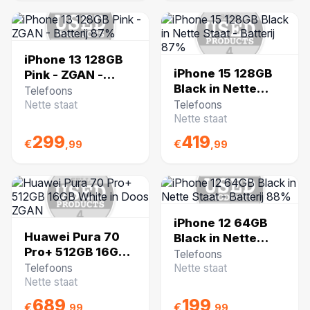
iPhone 13 128GB
iPhone 15 128GB
Pink - ZGAN -
Black in Nette
Batterij 87%
Telefoons
Staat - Batterij
Nette staat
Telefoons
87%
Nette staat
299
419
€
€
,99
,99
iPhone 12 64GB
Huawei Pura 70
Black in Nette
Pro+ 512GB 16GB
Staat - Batterij
Telefoons
White in Doos
88%
Telefoons
Nette staat
ZGAN
Nette staat
689
199
€
€
,99
,99