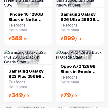
service.
iPhone 16 128GB
Samsung Galaxy
Black in Nette
S26 Ultra 256GB
Staat - Batterij
Sky Blue Nieuw in
Telefoons
Telefoons
99%
Seal
Nette staat
Nette staat
589
899
€
€
,99
,99
Oppo A72 128GB
Samsung Galaxy
Black in Goede
S23 Plus 256GB
Staat
Telefoons
Black in Goede
Telefoons
Nette staat
Staat
Nette staat
349
79
€
€
,99
,99