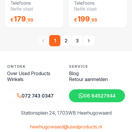
Nette Staat -
Staat - Batterij
Telefoons
Telefoons
Batterij 100%
100%
Nette staat
Nette staat
179
199
€
€
,99
,99
1
2
3
ONTDEK
SERVICE
Over Used Products
Blog
Winkels
Retour aanmelden
072 743 0347
06 84527944
Stationsplein 24
1703WB Heerhugowaard
heerhugowaard@usedproducts.nl