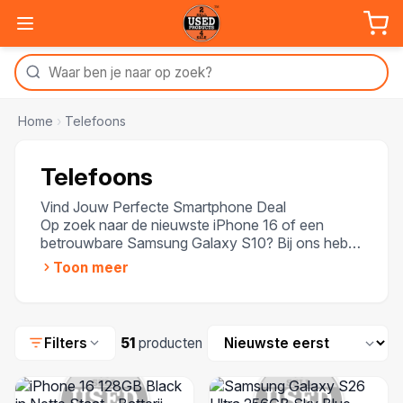
Home
›
Telefoons
Telefoons
Vind Jouw Perfecte Smartphone Deal
Op zoek naar de nieuwste iPhone 16 of een
betrouwbare Samsung Galaxy S10? Bij ons heb je
de keuze uit een breed scala aan smartphones
Toon meer
voor elk budget. Van de meest geavanceerde
modellen tot vertrouwde, oudere toestellen—je
vindt altijd wat je zoekt. Al onze telefoons
worden geleverd met garantie, zodat je zorgeloos
Sorteren
Filters
51
producten
kunt genieten van je aankoop. Ontdek ons
aanbod van Apple, Samsung, Xiaomi en meer, en
profiteer van de scherpste prijzen en uitstekende