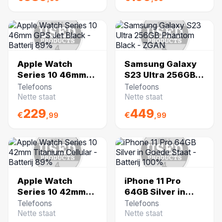
Apple Watch
Samsung Galaxy
Series 10 46mm
S23 Ultra 256GB
GPS Jet Black -
Phantom Black -
Telefoons
Telefoons
Batterij 89%
ZGAN
Nette staat
Nette staat
229
449
€
€
,99
,99
Apple Watch
iPhone 11 Pro
Series 10 42mm
64GB Silver in
Titanium Cellular -
Goede Staat -
Telefoons
Telefoons
Batterij 89%
Batterij 100%
Nette staat
Nette staat