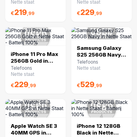
100%
97%
Nette staat
Nette staat
219
229
€
€
,99
,99
Samsung Galaxy
iPhone 11 Pro Max
S25 256GB Navy
256GB Gold in
in Nette Staat
Telefoons
Nette Staat -
Telefoons
Nette staat
Batterij 100%
Nette staat
229
529
€
€
,99
,99
Apple Watch SE 3
iPhone 12 128GB
40MM GPS in
Black in Nette